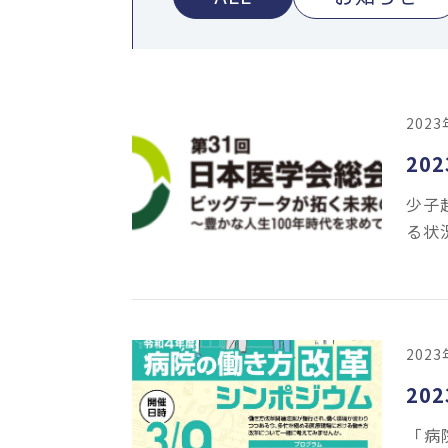
202
20
少子
る状
202
20
「病