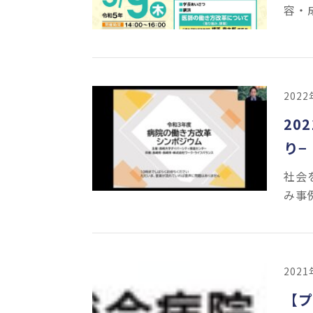
容・
202
20
り−
社会
み事
202
【