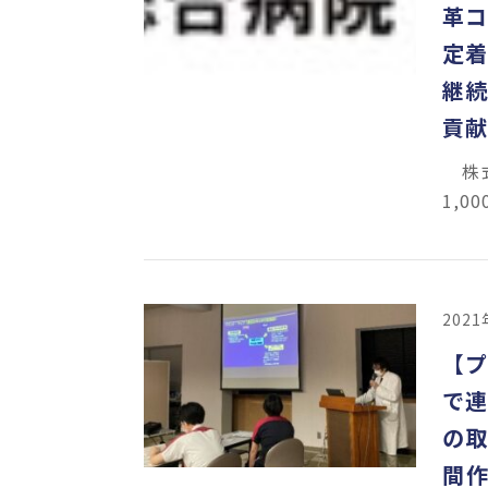
革コ
定着
継続
貢献
株式
1,
202
【
で
の取
間