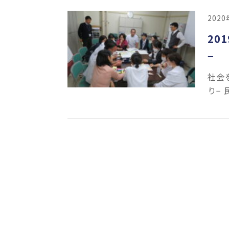
202
20
−
社会
り−