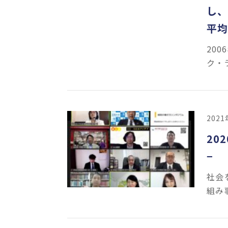
し、
平均
20
ク・
202
20
−
社会
組み